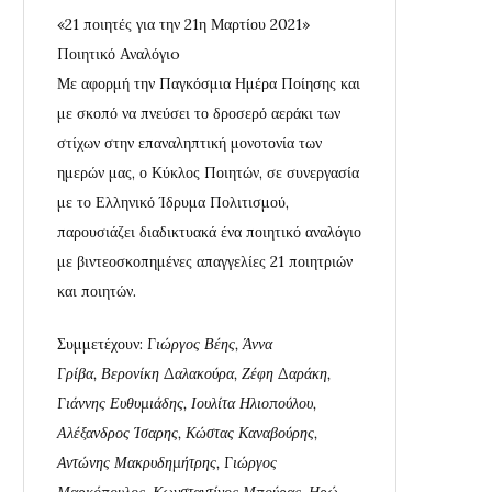
«21 ποιητές για την 21η Μαρτίου 2021»
Ποιητικό Αναλόγιo
Με αφορμή την Παγκόσμια Ημέρα Ποίησης και
με σκοπό να πνεύσει το δροσερό αεράκι των
στίχων στην επαναληπτική μονοτονία των
ημερών μας, ο Κύκλος Ποιητών, σε συνεργασία
με το Ελληνικό Ίδρυμα Πολιτισμού,
παρουσιάζει διαδικτυακά ένα ποιητικό αναλόγιο
με βιντεοσκοπημένες απαγγελίες 21 ποιητριών
και ποιητών.
Συμμετέχουν:
Γιώργος Βέης, Άννα
Γρίβα,
Βερονίκη Δαλακούρα, Ζέφη Δαράκη,
Γιάννης Ευθυμιάδης, Ιουλίτα Ηλιοπούλου,
Αλέξανδρος Ίσαρης, Κώστας Καναβούρης,
Αντώνης Μακρυδημήτρης, Γιώργος
Μαρκόπουλος, Κωνσταντίνος Μπούρας, Ηρώ