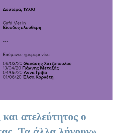
και ατελεύτητος ο
ας. Τα άλλα λήγουν»